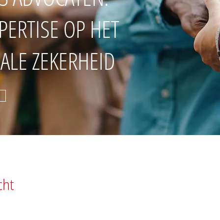
PERTISE OP HET
IALE ZEKERHEID
cht