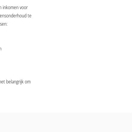
en inkomen voor
levensonderhoud te
nsen:
n
het belangrijk om