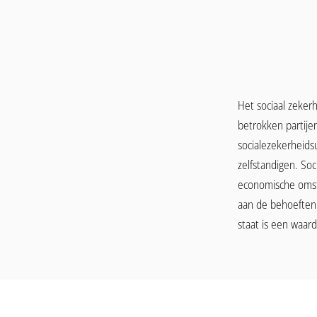
Het sociaal zekerh
betrokken partijen
socialezekerheids
zelfstandigen. So
economische omsta
aan de behoeften 
staat is een waar