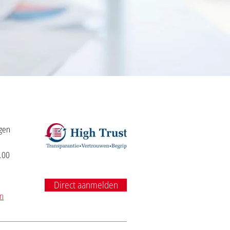
agen
.00
Direct aanmelden
en