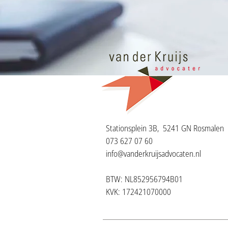
Stationsplein 3B, 5241 GN Rosmalen
073 627 07 60
info@vanderkruijsadvocaten.nl
BTW: NL852956794B01
KVK: 172421070000